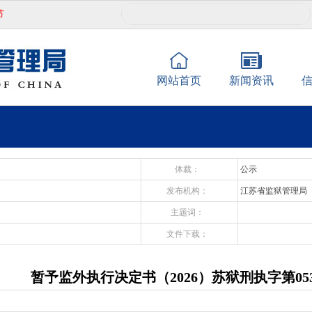
节
网站首页
新闻资讯
体裁：
公示
发布机构：
江苏省监狱管理局
主题词：
文件下载：
暂予监外执行决定书（2026）苏狱刑执字第053