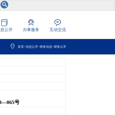
信息公开
办事服务
互动交流
首页
>
信息公开
>
狱务信息
>
狱务公开
—065号