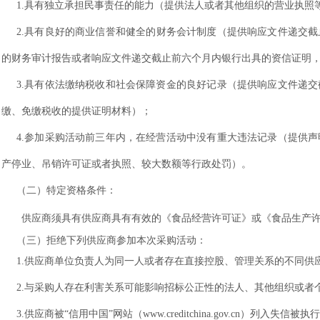
1.具有独立承担民事责任的能力（提供法人或者其他组织的营业执照
2.具有良好的商业信誉和健全的财务会计制度（提供
响应文件递交截
的财务审计报告或者
响应文件递交截止前
六个月内银行出具的资信证明
3.具有依法缴纳税收和社会保障资金的良好记录（提供
响应文件递交
缴、免缴税收的提供证明材料）；
4.参加采购活动前三年内，在经营活动中没有重大违法记录（提供
产停业、吊销许可证或者执照、较大数额等行政处罚）。
（二）特定资格条件：
供应商须具有供应商具有有效的《食品经营许可证》或《食品生产
（
三
）拒绝下列供应商参加本次采购活动：
1.供应商单位负责人为同一人或者存在直接控股、管理关系的不同供
2.与采购人存在利害关系可能影响招标公正性的法人、其他组织或者
3.供应商被“信用中国”网站（www.creditchina.gov.cn）列入失信被执行人