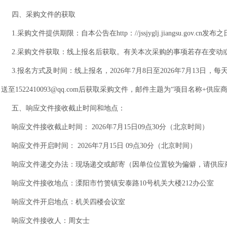
四、采购文件的获取
1.采购文件提供期限：自本公告在http：//jssjyglj.jiangsu.gov.cn
2.采购文件获取：线上报名后获取。有关本次采购的事项若存在变动或修改，敬请及时关
3.报名方式及时间：线上报名，2026年
7
月
8
日至
2026年
7
月
13
日，每
送至1522410093@qq.com后获取采购文件，邮件主题为“项目名称
五、响应文件接收截止时间和地点：
响应文件接收截止时间：
2026年
7
月
15
日
09点30分（北京时间）
响应文件开启时间：
2026年
7
月
15
日
09点30分（北京时间）
响应文件递交办法：现场递交或邮寄（因单位位置较为偏僻，请供应
响应文件接收地点：溧阳市竹箦镇安泰路
10号机关大楼212办公室
响应文件开启地点：机关四楼会议室
响应文件接收人：周女士