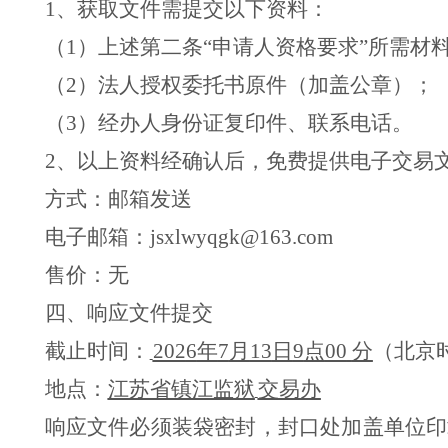
1、
获取文件需
提交以下资料：
（
1）上述第二条
“申请人资格要求”
所需材
（
2）法人授权委托书原件（加盖公章）；
（
3）经办人身份证复印件、联系电话。
2、以上资料经确认后，免费提供电子交易
方式：邮箱发送
电子邮箱：
jsxlwyqgk@163
.com
售价：无
四、响应文件提交
截止时间：
202
6
年
7
月
13
日
9
点
00
分
（北京
地点：
江苏省镇江监狱
交易办
响应
文件必须装袋密封，封口处加盖单位印