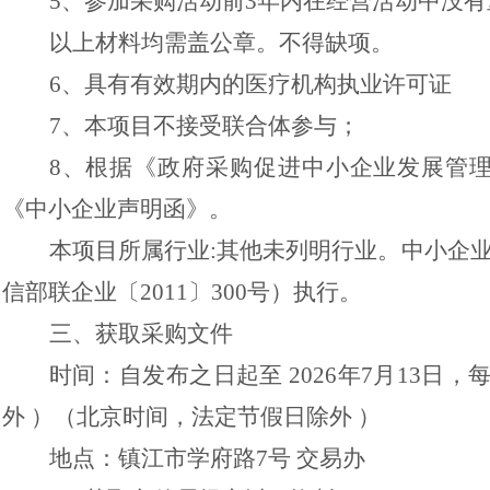
5、参加采购活动前3年内在经营活动中没
以上材料均需盖公章。不得缺项。
6、具有有效期内的医疗机构执业许可证
7、本项目不接受联合体参与；
8、根据《政府采购促进中小企业发展管
《中小企业声明函》。
本项目所属行业
:其他未列明行业。中小企
信部联企业〔2011〕300号）执行。
三、获取采购文件
时间：
自发布之日起
至
202
6
年
7
月
13
日，
外 ）
（北京时间，法定节假日除外
）
地点：镇江市学府路
7号
交易办