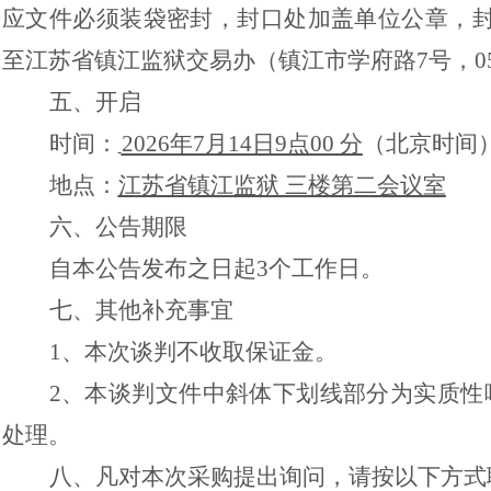
应文件必须装袋密封，封口处加盖单位公章，
至江苏省镇江监狱交易办（镇江市学府路7号，0511-
五、开启
时间：
202
6
年
7
月
14
日
9
点
00
分
（北京时间
地点：
江苏省镇江监狱
三
楼第二会议室
六、公告期限
自本公告发布之日起
3个工作日。
七、其他补充事宜
1、本次谈判不收取保证金。
2、本谈判文件中斜体下划线部分为实质性
处理。
八、凡对本次采购提出询问，请按以下方式