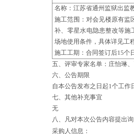
名称：
江苏省通州监狱出监
施工范围：
对会见楼原有监
补、零星水电隐患整改等施
场地使用条件
，具体详见工
施工工期：合同签订后
15个
五、评审专家名单：
庄怡琳、
六
、公告期限
自本公告发布之日起
1个工作
七
、其他补充事宜
无
八
、凡对本次公告内容提出询
采购人信息
：