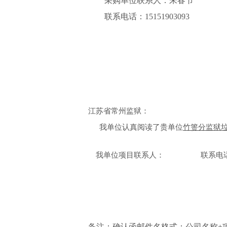
采购单位联系人：
朱春节
联系电话
：
15151903093
江苏省常州监狱：
我单位认真阅读了贵单位
竹箦分监狱
我单位项目联系人：
联系电
备注：确认函邮件名格式：公司名称
+