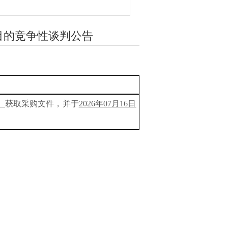
目的竞争性谈判公告
）
获取采购文件，并于
202
6
年
07
月
16
日