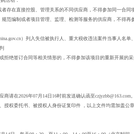
采购活动：
或者存在直接控股、管理关系的不同供应商，不得参加同一合同
、规范编制或者项目管理、监理、检测等服务的供应商，不得再
ditchina.gov.cn）列入失信被执行人、重大税收违法案件当
判
或拒绝签订合同等相关情形的，不得参加该项目的重新开展的采
应商请在
202
6
年
07
月
14
日
16时前发送确认函至czjyzbb@163.com
、授权委托书、被授权人身份证复印件
，以上文件均需加盖公