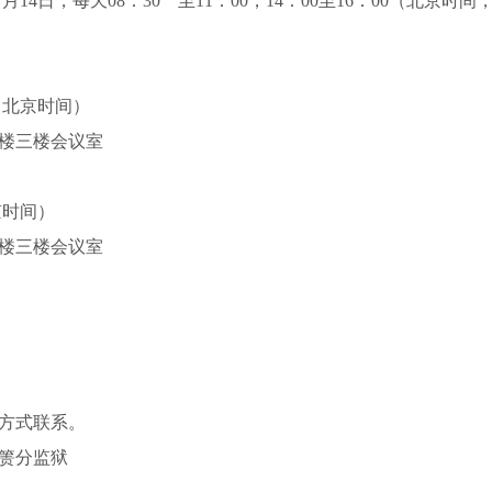
7
月
14
日，每天
08：30 至11：00，14：00至16：00（北京时
（北京时间）
楼
三
楼会议室
京时间）
楼
三
楼会议室
方式联系。
箦分监狱