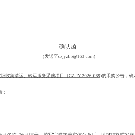
确认函
（发送至
czjyzbb@163.com
)
垃圾收集清运、转运服务采购项目（
CZ-JY-2026-069)
的采购公告，确
话：
项目名称+项目编号；填写完成加盖实体公章后，以PDF格式发送