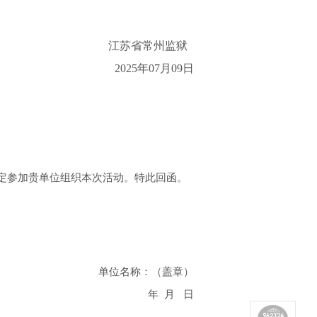
江苏省常州监狱
202
5
年
07
月
09
日
定参加贵单位组织本次活动。特此回
函。
单位名称：（盖章）
年
月
日
。